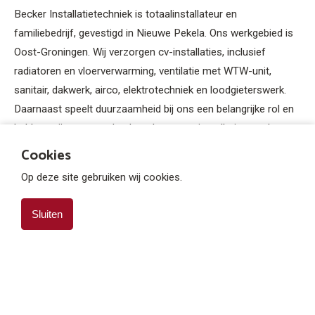
Becker Installatietechniek is totaalinstallateur en
familiebedrijf, gevestigd in Nieuwe Pekela. Ons werkgebied is
Oost-Groningen. Wij verzorgen cv-installaties, inclusief
radiatoren en vloerverwarming, ventilatie met WTW-unit,
sanitair, dakwerk, airco, elektrotechniek en loodgieterswerk.
Daarnaast speelt duurzaamheid bij ons een belangrijke rol en
hebben wij ons toegelegd op duurzame installaties zoals
warmtepompen, zonneboilers en zonnepanelen. Wij praten
Cookies
niet alleen over duurzaamheid, maar maken het ook waar. Wij
Op deze site gebruiken wij cookies.
werken voor particulieren, woningcorporaties, VvE’s,
aannemers en bedrijven.
Sluiten
20 NOVEMBER 2025
AI als motor voor verandering
NIEUWS