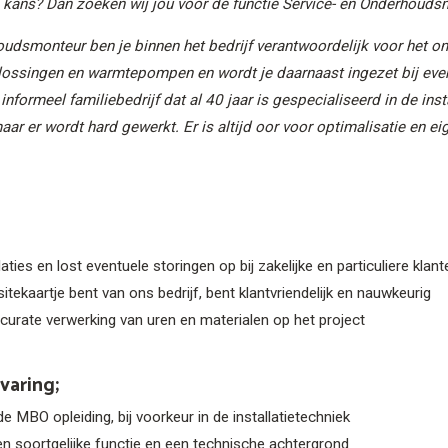
kans? Dan zoeken wij jou voor de functie Service- en Onderhouds
oudsmonteur ben je binnen het bedrijf verantwoordelijk voor het o
oplossingen en warmtepompen en wordt je daarnaast ingezet bij even
informeel familiebedrijf dat al 40 jaar is gespecialiseerd in de inst
aar er wordt hard gewerkt. Er is altijd oor voor optimalisatie en e
aties en lost eventuele storingen op bij zakelijke en particuliere klant
isitekaartje bent van ons bedrijf, bent klantvriendelijk en nauwkeurig
curate verwerking van uren en materialen op het project
varing;
 MBO opleiding, bij voorkeur in de installatietechniek
een soortgelijke functie en een technische achtergrond