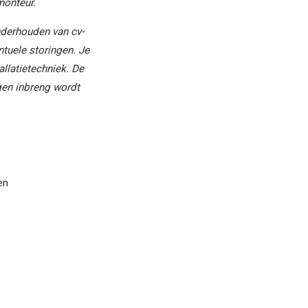
monteur.
nderhouden van cv-
tuele storingen. Je
allatietechniek. De
igen inbreng wordt
en