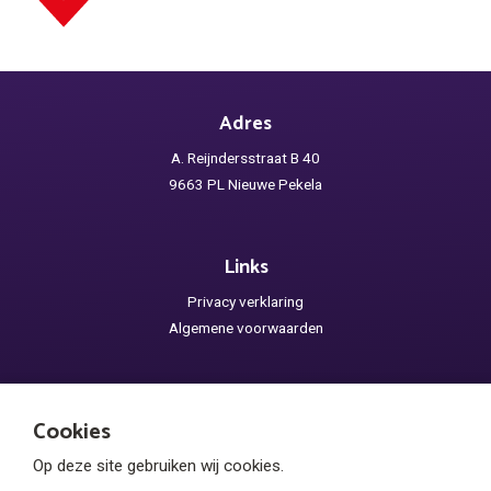
Adres
A. Reijndersstraat B 40
9663 PL Nieuwe Pekela
Links
Privacy verklaring
Algemene voorwaarden
Openingstijden
Cookies
Winkel : Dinsdag, Donderdag en Vrijdag van 9.00 tot 16.00 uur.
Op deze site gebruiken wij cookies.
Kantoor telefonisch bereikbaar van maandag t/m vrijdag van 8.00