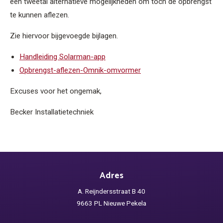
een tweetal alternatieve mogelijkheden om toch de opbrengst
te kunnen aflezen.
Zie hiervoor bijgevoegde bijlagen.
Handleiding Solarman-app
Opbrengst-aflezen-Omnik-omvormer
Excuses voor het ongemak,
Becker Installatietechniek
Adres
A. Reijndersstraat B 40
9663 PL Nieuwe Pekela